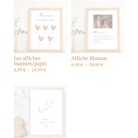
Les affiches
Affiche Maman
mamies/papis
Plage
6,99
€
–
24,99
€
Plage
6,99
€
–
24,99
€
de
de
prix :
prix :
6,99 €
6,99 €
à
à
24,99 €
24,99 €