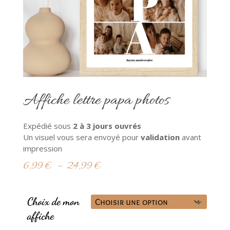
Affiche lettre papa photos
Expédié sous
2
à 3 jours ouvrés
Un visuel vous sera envoyé pour
validation
avant
impression
Plage
6,99
€
–
24,99
€
de
prix :
6,99 €
Choix de mon
à
affiche
24,99 €