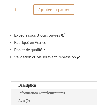
quantité
de
Ajouter au panier
Affiche
lettre
papa
photos
Expédié sous 3 jours ouvrés
📬
Fabriqué en France
🇫🇷
Papier de qualité
📇
Validation du visuel avant impression
✔️
Description
Informations complémentaires
Avis (0)