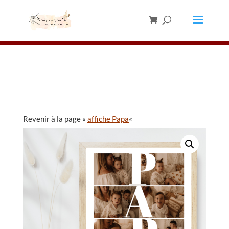
Les chevalets sont en rupture de stock,
merci de ne pas en commander pour le
✕
moment ⚠️
Revenir à la page «
affiche Papa
«