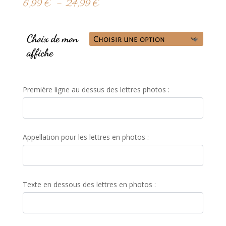
Plage
6,99
€
–
24,99
€
de
prix :
6,99 €
Choix de mon
à
affiche
24,99 €
Première ligne au dessus des lettres photos :
Appellation pour les lettres en photos :
Texte en dessous des lettres en photos :