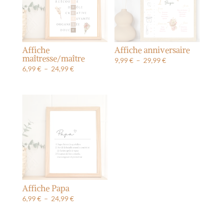
Affiche
Affiche anniversaire
maîtresse/maître
Plage
9,99
€
–
29,99
€
Plage
6,99
€
–
24,99
€
de
de
prix :
prix :
9,99 €
6,99 €
à
à
29,99 €
24,99 €
Affiche Papa
Plage
6,99
€
–
24,99
€
de
prix :