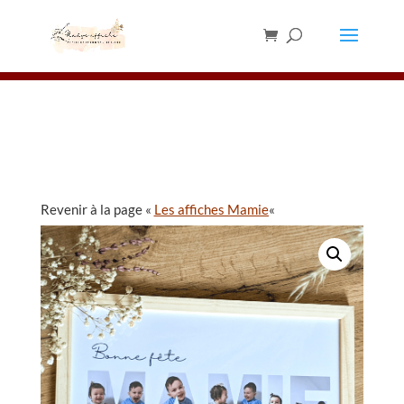
Les chevalets sont en rupture de stock,
merci de ne pas en commander pour le
✕
moment ⚠️
Revenir à la page «
Les affiches Mamie
«