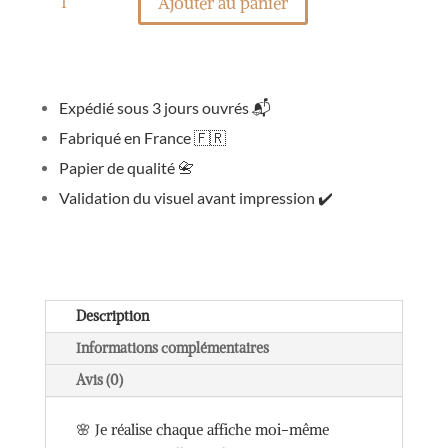
de
Ajouter au panier
Affiche
Mamie
photos
Expédié sous 3 jours ouvrés
📬
Fabriqué en France
🇫🇷
Papier de qualité
📇
Validation du visuel avant impression
✔️
Description
Informations complémentaires
Avis (0)
🌸 Je réalise chaque affiche moi-même