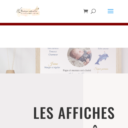
Les chevalets sont en rupture de stock,
merci de ne pas en commander pour le
✕
moment ⚠️
LES AFFICHES