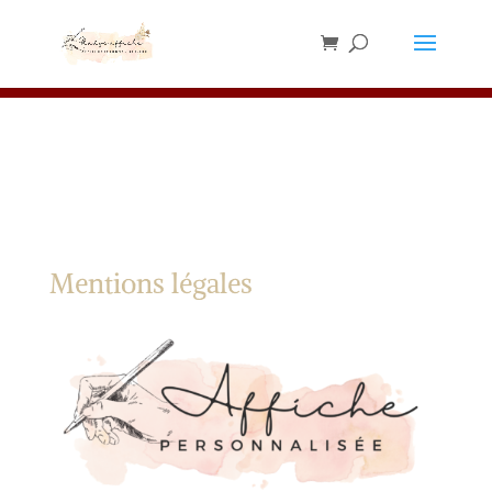
Les chevalets sont en rupture de stock,
merci de ne pas en commander pour le
✕
moment ⚠️
Mentions légales