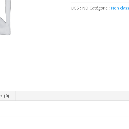
Saint
UGS :
ND
Catégorie :
Non clas
Valentin
s (0)