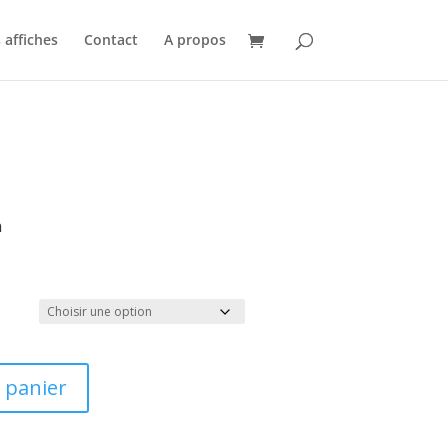
der pour le moment ⚠️
✕
 affiches
Contact
A propos
n
Plage
de
prix :
6,99 €
à
19,99 €
 panier