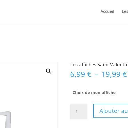
n rupture de stock, merci de ne pas en comman
Accueil
Les
Les affiches Saint Valenti
6,99
€
–
19,99
€
Choix de mon affiche
quantité
Ajouter au
de
Les
affiches