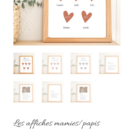
Les affiches mamies/papis