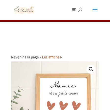
Les chevalets sont en rupture de stock,
merci de ne pas en commander pour le
✕
moment ⚠️
Revenir à la page «
Les affiches
«