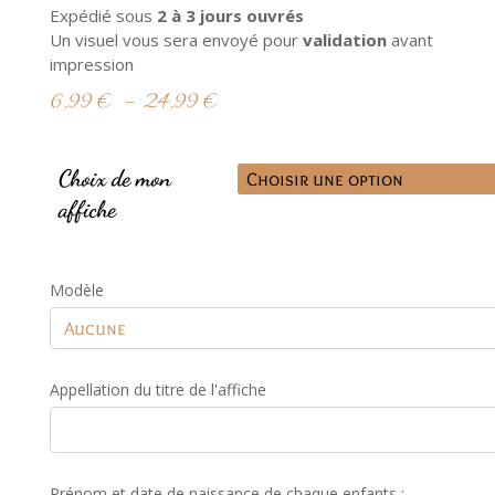
Expédié sous
2
à 3 jours ouvrés
Un visuel vous sera envoyé pour
validation
avant
impression
Plage
6,99
€
–
24,99
€
de
prix :
6,99 €
Choix de mon
à
affiche
24,99 €
Modèle
Appellation du titre de l'affiche
Prénom et date de naissance de chaque enfants :