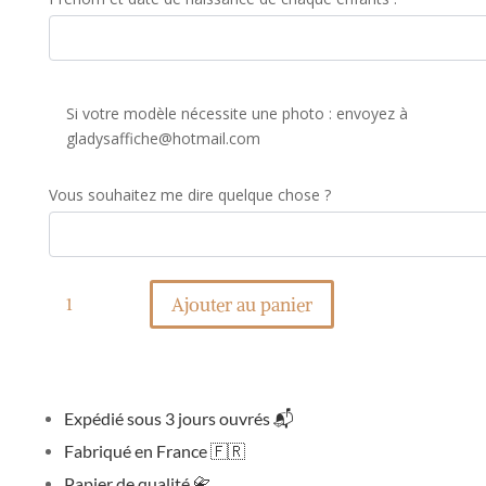
Si votre modèle nécessite une photo : envoyez à
gladysaffiche@hotmail.com
Vous souhaitez me dire quelque chose ?
quantité
de
Ajouter au panier
Les
affiches
mamies/papis
Expédié sous 3 jours ouvrés
📬
Fabriqué en France
🇫🇷
Papier de qualité
📇