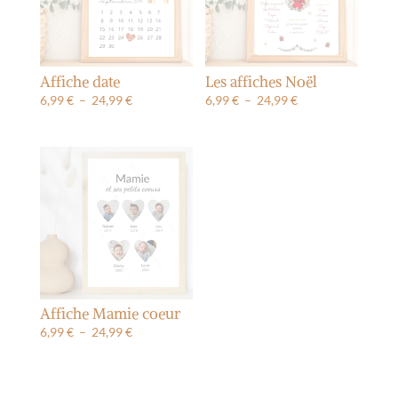
Affiche date
Les affiches Noël
Plage
Plage
6,99
€
–
24,99
€
6,99
€
–
24,99
€
de
de
prix :
prix :
6,99 €
6,99 €
à
à
24,99 €
24,99 €
Affiche Mamie coeur
Plage
6,99
€
–
24,99
€
de
prix :
6,99 €