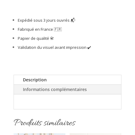
Affiche
Papy
photos
Expédié sous 3 jours ouvrés
📬
Fabriqué en France
🇫🇷
Papier de qualité
📇
Validation du visuel avant impression
✔️
Description
Informations complémentaires
Produits similaires