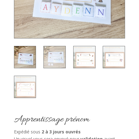
Apprentissage prénom
Expédié sous
2
à 3 jours ouvrés
Un visuel vous sera envoyé pour
validation
avant