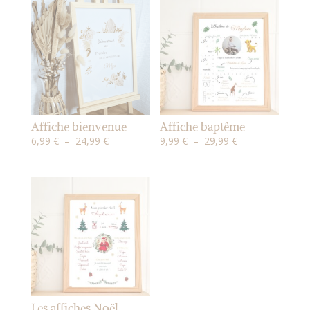
Affiche bienvenue
Affiche baptême
Plage
Plage
6,99
€
–
24,99
€
9,99
€
–
29,99
€
de
de
prix :
prix :
6,99 €
9,99 €
à
à
24,99 €
29,99 €
Les affiches Noël