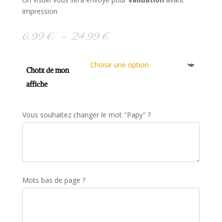
impression
Plage
6,99
€
–
24,99
€
de
prix :
6,99 €
Choix de mon
à
affiche
24,99 €
Vous souhaitez changer le mot "Papy" ?
Mots bas de page ?