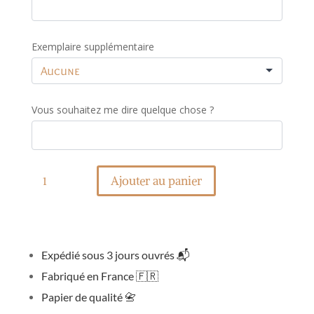
Exemplaire supplémentaire
Vous souhaitez me dire quelque chose ?
quantité
de
Ajouter au panier
Affiche
naissance
date
coeur
Expédié sous 3 jours ouvrés
📬
Fabriqué en France
🇫🇷
Papier de qualité
📇