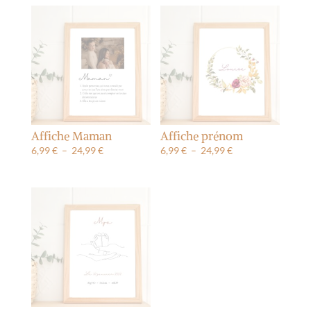
Affiche Maman
Affiche prénom
Plage
Plage
6,99
€
–
24,99
€
6,99
€
–
24,99
€
de
de
prix :
prix :
6,99 €
6,99 €
à
à
24,99 €
24,99 €