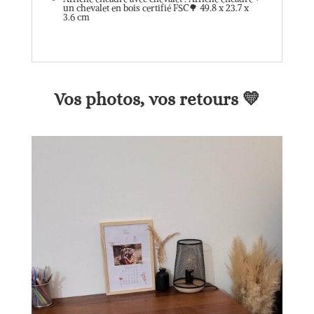
un chevalet en bois certifié FSC🌳 49.8 x 23.7 x
3.6 cm
Vos photos, vos retours 💛