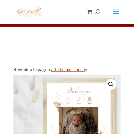
Les chevalets sont en rupture de stock,
merci de ne pas en commander pour le
✕
moment ⚠️
Revenir à la page «
affiche naissance
«