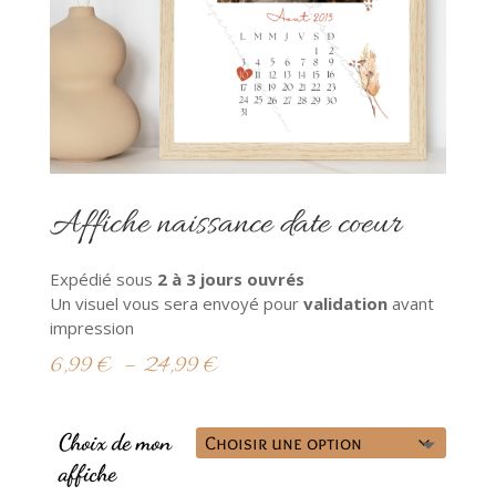
Affiche naissance date coeur
Expédié sous
2
à 3 jours ouvrés
Un visuel vous sera envoyé pour
validation
avant
impression
Plage
6,99
€
–
24,99
€
de
prix :
6,99 €
Choix de mon
à
affiche
24,99 €