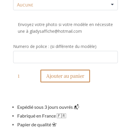
Envoyez votre photo si votre modèle en nécessite
une à gladysaffiche@hotmail.com
Numero de police : (si différente du modèle)
quantité
de
Ajouter au panier
Affiche
maîtresse
définition
Expédié sous 3 jours ouvrés
📬
Fabriqué en France
🇫🇷
Papier de qualité
📇