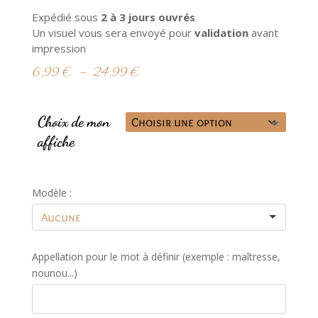
Expédié sous
2
à 3 jours ouvrés
Un visuel vous sera envoyé pour
validation
avant
impression
Plage
6,99
€
–
24,99
€
de
prix :
6,99 €
Choix de mon
à
affiche
24,99 €
Modèle :
Appellation pour le mot à définir (exemple : maîtresse,
nounou...)