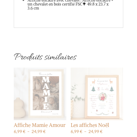
Affiche encadré avec chevalet : Affiche encadré +
un chevalet en bois certifié FSC🌳 49.8 x 23.7 x
3.6 cm
Produits similaires
Affiche Mamie Amour
Les affiches Noël
Plage
Plage
6,99
€
–
24,99
€
6,99
€
–
24,99
€