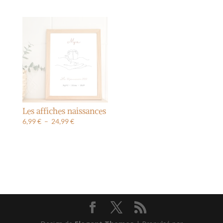
de
de
prix :
prix :
6,99 €
6,99 €
à
à
24,99 €
24,99 €
Les affiches naissances
Plage
6,99
€
–
24,99
€
de
prix :
6,99 €
à
24,99 €