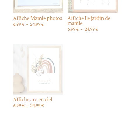
Affiche Mamie photos
Affiche Le jardin de
mamie
Plage
6,99
€
–
24,99
€
Plage
6,99
€
–
24,99
€
de
de
prix :
prix :
6,99 €
6,99 €
à
à
24,99 €
24,99 €
Affiche arc en ciel
Plage
6,99
€
–
24,99
€
de
prix :
6,99 €