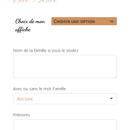
Plage
6,99
€
–
24,99
€
de
prix :
6,99 €
Choix de mon
à
affiche
24,99 €
Nom de la famille si vous le voulez
Avec ou sans le mot Famille
Prénoms