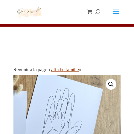
Les chevalets sont en rupture de stock,
merci de ne pas en commander pour le
✕
moment ⚠️
Revenir à la page «
affiche famille
«